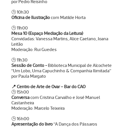
por Pedro Reisinho
🕒 10h30
Oficina de Ilustração
com Matilde Horta
🕒 11h00
Mesa 10 (Espaço Mediação da Leitura)
Convidadas: Vanessa Martins, Alice Caetano, Joana
Leitão
Moderação: Rui Guedes
🕒 11h30
Sessão de Conto -
Biblioteca Municipal de Alcochete
“Um Lobo, Uma Capuchinho & Companhia Ilimitada”
por Paula Margato
📍
Centro de Arte de Ovar – Bar do CAO
🕒 15h00
Conversa
com Cristina Carvalho e José Manuel
Castanheira
Moderação: Marcelo Teixeira
🕒 16h00
Apresentação do livro
“A Dança dos Pássaros