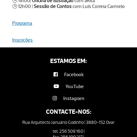
🕒 11h00|
Oficina de Ilustração
com aRita
🕒 12h00 |
Sessão de Contos
com Luís Correia Carmelo
Programa
Inscrições
ESTAMOS EM:
Facebook
YouTube
Instagram
CONTACTE-NOS:
Rua Arquitecto Januário Godinho | 3880-152 Ovar
tel: 256 509 160 |
fax: 256 100 217 |