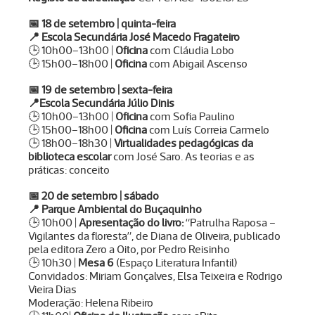
📅
18 de setembro | quinta-feira
📍
Escola Secundária José Macedo Fragateiro
🕒 10h00–13h00 |
Oficina
com Cláudia Lobo
🕒 15h00–18h00 |
Oficina
com Abigail Ascenso
📅
19 de setembro | sexta-feira
📍
Escola Secundária Júlio Dinis
🕒 10h00–13h00 |
Oficina
com Sofia Paulino
🕒 15h00–18h00 |
Oficina
com Luís Correia Carmelo
🕒 18h00–18h30 |
Virtualidades pedagógicas da
biblioteca escolar
com José Saro. As teorias e as
práticas: conceito
📅
20 de setembro | sábado
📍
Parque Ambiental do Buçaquinho
🕒 10h00 |
Apresentação do livro:
“Patrulha Raposa –
Vigilantes da floresta”, de Diana de Oliveira, publicado
pela editora Zero a Oito, por Pedro Reisinho
🕒 10h30 |
Mesa 6
(Espaço Literatura Infantil)
Convidados: Miriam Gonçalves, Elsa Teixeira e Rodrigo
Vieira Dias
Moderação: Helena Ribeiro