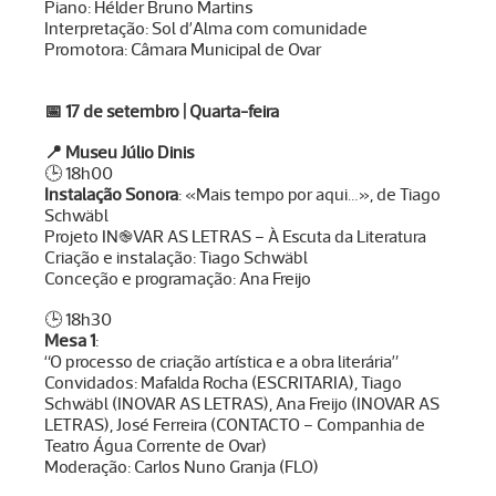
Piano: Hélder Bruno Martins
Interpretação: Sol d’Alma com comunidade
Promotora: Câmara Municipal de Ovar
📅
17 de setembro | Quarta-feira
📍
Museu Júlio Dinis
🕒 18h00
Instalação Sonora
: «Mais tempo por aqui…», de Tiago
Schwäbl
Projeto IN֎VAR AS LETRAS – À Escuta da Literatura
Criação e instalação: Tiago Schwäbl
Conceção e programação: Ana Freijo
🕒 18h30
Mesa 1
:
“O processo de criação artística e a obra literária”
Convidados: Mafalda Rocha (ESCRITARIA), Tiago
Schwäbl (INOVAR AS LETRAS), Ana Freijo (INOVAR AS
LETRAS), José Ferreira (CONTACTO – Companhia de
Teatro Água Corrente de Ovar)
Moderação: Carlos Nuno Granja (FLO)